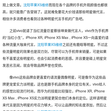
观上做文章。
沈阳苹果XS维修
而现在各个品牌的手机外观颜值也都很
高，就只能靠广告营销了。这就难免要花大价钱请那些明星做代言，
相信许多消费者也看到过各种明星代言手机的广告吧。
之前vivo就请了当红流量巨星蔡徐坤来做代言人，vivo作为手机界
的“当红小生”，iPhone XR, iPhone XS Max , iPhone XS一向喜爱约请
各种流量大咖来代言，
沈阳苹果XS维修
之前还有鹿晗等明星。不过这
些流量明星的效果也是双刃剑，尽管可以为手机带来销量，可是如果
有不喜爱这些明星的，也会引起消费者的恶感。并且要是碰上明星突
发恶劣丑闻，就会导致品牌声誉也受损。
像vivo这些品牌会更喜爱约请流量偶像明星，可是像华为这些品
牌更宠爱实力派明星。这也是跟手机品牌本身的定位有关，vivo给人
的感觉比较流行时尚，而华为的技能比较强壮，iPhone XR, iPhone
XS Max , iPhone XS实力派明星更契合他们本身的定位。这样请明星
来代言是因为明星的号召力够大，可以让品牌的知名度添加，然后让