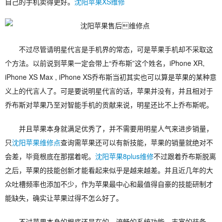
自己的手机卖得更好。
沈阳苹果XS维修
不过尽管请明星代言是手机界的常态，可是苹果手机却不采取这
个方法。以前说到苹果一定会带上“乔布斯”这个姓名，iPhone XR,
iPhone XS Max , iPhone XS乔布斯当初其实也可以算是苹果的某种意
义上的代言人了。可是要说明星代言的话，苹果并没有，并且相对于
乔布斯对苹果乃至对智能手机的贡献来说，明星还比不上乔布斯呢。
并且苹果本身就满足优秀了，并不需要用明星人气来进步销量，
只
沈阳苹果维修点
查询需苹果还可以有新技能，苹果的销量就绝对不
会差，毕竟根底在那摆着呢。
沈阳苹果8plus维修
不过跟着乔布斯脱离
之后，苹果的技能创新才能看起来似乎是越来越差。并且近几年的大
众吐槽频率也添加不少，作为苹果最中心和最值得自豪的技能研制才
能缺失，确实让苹果过得不怎么好了。
不过苹果本身的根底还是在的，流畅的系统功能、丰富的装备、