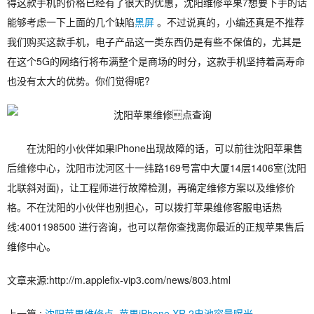
得这款手机的价格已经有了很大的优惠，沈阳维修苹果7想要下手的话
能够考虑一下上面的几个缺陷
黑屏
。不过说真的，小编还真是不推荐
我们购买这款手机，电子产品这一类东西仍是有些不保值的，尤其是
在这个5G的网络行将布满整个是商场的时分，这款手机坚持着高寿命
也没有太大的优势。你们觉得呢?
在沈阳的小伙伴如果iPhone出现故障的话，可以前往沈阳苹果售
后维修中心，沈阳市沈河区十一纬路169号富中大厦14层1406室(沈阳
北联斜对面)，让工程师进行故障检测，再确定维修方案以及维修价
格。不在沈阳的小伙伴也别担心，可以拨打苹果维修客服电话热
线:4001198500 进行咨询，也可以帮你查找离你最近的正规苹果售后
维修中心。
文章来源:http://m.applefix-vip3.com/news/803.html
上一篇 :
沈阳苹果维修点_苹果iPhone XR 2电池容量曝光