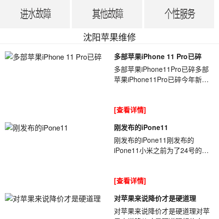
沈阳苹果维修
多部苹果iPhone 11 Pro已碎
多部苹果iPhone11Pro已碎多部
苹果iPhone11Pro已碎今年新
iPhone首[ybt001]碎的新闻已经
来了,但这次已经有多位网友的
[查看详情]
iPhone11Pro后...
刚发布的iPone11
刚发布的iPone11刚发布的
iPone11小米之前为了24号的
[ybt001]发布会,大肆在微博进行
预热,手机还没发布,就给大家留了
[查看详情]
一堆悬念.而且...
对苹果来说降价才是硬道理
对苹果来说降价才是硬道理对苹