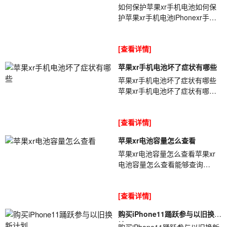
如何保护苹果xr手机电池如何保
护苹果xr手机电池iPhonexr手机
以及同类设备的电[ybt001]池基本
上都使用的锂电池,我们平时过度
[查看详情]
使用...
苹果xr手机电池坏了症状有哪些
苹果xr手机电池坏了症状有哪些
苹果xr手机电池坏了症状有哪些
iPhone手机电池使用久后都会出
现一些问题[ybt001],尤其是使用
[查看详情]
一年半...
苹果xr电池容量怎么查看
苹果xr电池容量怎么查看苹果xr
电池容量怎么查看能够查询
iPhone电池容量的方法有很多
[ybt001],单单是查询软件就有很
[查看详情]
多种,那么你知...
购买iPhone11踊跃参与以旧换新
计
购买iPhone11踊跃参与以旧换新