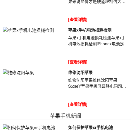
果来说降价才是硬道理相信大家
都知道了,[ybt01]今年iphone11的
销量持续增加,是苹果的一个突破.
[查看详情]
其实...
苹果x手机电池损耗检测
苹果x手机电池损耗检测苹果x手
机电池损耗检测iPhonex电池是消
耗品[ybt001],它的容量会随着使
用时间的增加而累计,同时加上用
[查看详情]
户不...
维修沈阳苹果
维修沈阳苹果维修沈阳苹果
S5xieY苹果手机屏幕静电问题导
致出现失灵情况，在干燥天气时
更加严重——天气干燥时，手机
[查看详情]
从裤兜里拿出来屏...
苹果手机新闻
如何保护苹果xr手机电池