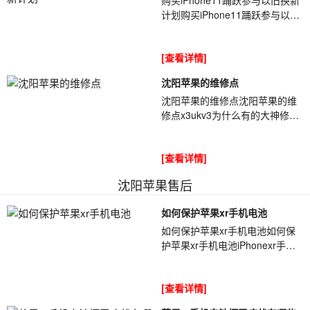
计划购买iPhone11踊跃参与以旧
换新计划据外媒最新报道称,苹果
CEO库克[ybt001]在采访时讲到,
[查看详情]
目前有...
沈阳苹果的维修点
沈阳苹果的维修点沈阳苹果的维
修点x3ukv3为什么有的大神修机
没有电路图一样能修，有的师傅
仅凭元器件颜色来判断，把电阻
[查看详情]
认成了电容，所...
沈阳苹果售后
如何保护苹果xr手机电池
如何保护苹果xr手机电池如何保
护苹果xr手机电池iPhonexr手机
以及同类设备的电[ybt001]池基本
上都使用的锂电池,我们平时过度
[查看详情]
使用...