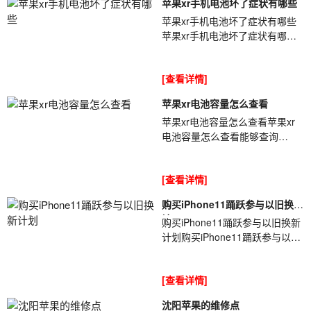
苹果xr手机电池坏了症状有哪些
苹果xr手机电池坏了症状有哪些
苹果xr手机电池坏了症状有哪些
iPhone手机电池使用久后都会出
现一些问题[ybt001],尤其是使用
[查看详情]
一年半...
苹果xr电池容量怎么查看
苹果xr电池容量怎么查看苹果xr
电池容量怎么查看能够查询
iPhone电池容量的方法有很多
[ybt001],单单是查询软件就有很
[查看详情]
多种,那么你知...
购买iPhone11踊跃参与以旧换新
计
购买iPhone11踊跃参与以旧换新
计划购买iPhone11踊跃参与以旧
换新计划据外媒最新报道称,苹果
CEO库克[ybt001]在采访时讲到,
[查看详情]
目前有...
沈阳苹果的维修点