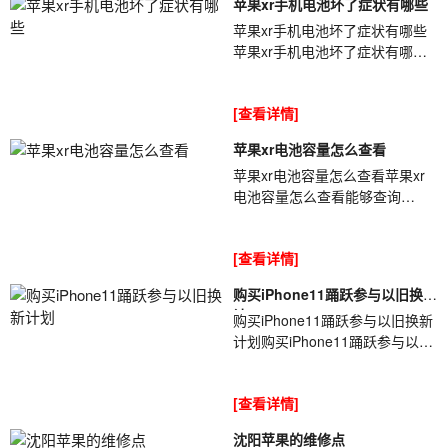
苹果xr手机电池坏了症状有哪些
苹果xr手机电池坏了症状有哪些
苹果xr手机电池坏了症状有哪些
iPhone手机电池使用久后都会出
现一些问题[ybt001],尤其是使用
[查看详情]
一年半...
苹果xr电池容量怎么查看
苹果xr电池容量怎么查看苹果xr
电池容量怎么查看能够查询
iPhone电池容量的方法有很多
[ybt001],单单是查询软件就有很
[查看详情]
多种,那么你知...
购买iPhone11踊跃参与以旧换新
计
购买iPhone11踊跃参与以旧换新
计划购买iPhone11踊跃参与以旧
换新计划据外媒最新报道称,苹果
CEO库克[ybt001]在采访时讲到,
[查看详情]
目前有...
沈阳苹果的维修点