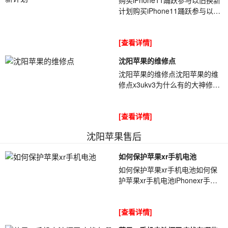
计划购买iPhone11踊跃参与以旧
换新计划据外媒最新报道称,苹果
CEO库克[ybt001]在采访时讲到,
[查看详情]
目前有...
沈阳苹果的维修点
沈阳苹果的维修点沈阳苹果的维
修点x3ukv3为什么有的大神修机
没有电路图一样能修，有的师傅
仅凭元器件颜色来判断，把电阻
[查看详情]
认成了电容，所...
沈阳苹果售后
如何保护苹果xr手机电池
如何保护苹果xr手机电池如何保
护苹果xr手机电池iPhonexr手机
以及同类设备的电[ybt001]池基本
上都使用的锂电池,我们平时过度
[查看详情]
使用...