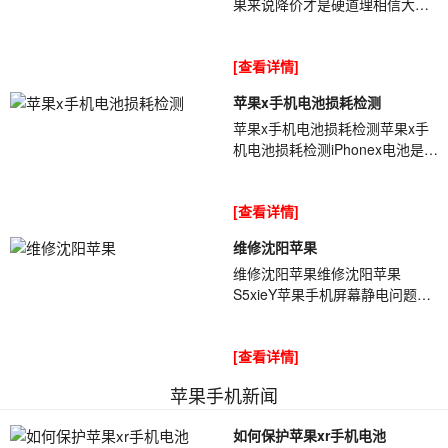
果来说降价才是硬道理相信大家
都知道了,[ybt01]今年iphone11的
销量持续增加,是苹果的一个突破.
[查看详情]
其实...
苹果x手机电池损耗检测
苹果x手机电池损耗检测苹果x手
机电池损耗检测iPhonex电池是消
耗品[ybt001],它的容量会随着使
用时间的增加而累计,同时加上用
[查看详情]
户不...
维修沈阳苹果
维修沈阳苹果维修沈阳苹果
S5xieY苹果手机屏幕静电问题导
致出现失灵情况，在干燥天气时
更加严重——天气干燥时，手机
[查看详情]
从裤兜里拿出来屏...
苹果手机新闻
如何保护苹果xr手机电池