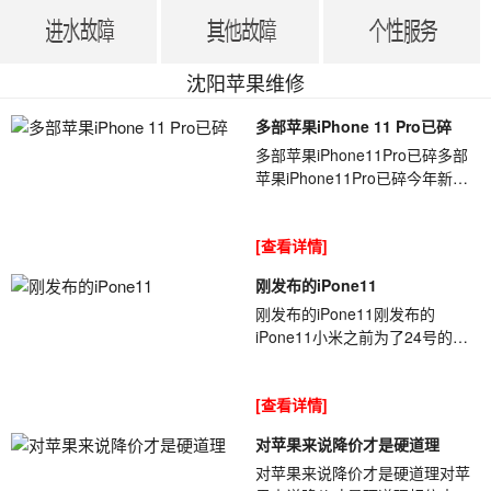
沈阳苹果维修
多部苹果iPhone 11 Pro已碎
多部苹果iPhone11Pro已碎多部
苹果iPhone11Pro已碎今年新
iPhone首[ybt001]碎的新闻已经
来了,但这次已经有多位网友的
[查看详情]
iPhone11Pro后...
刚发布的iPone11
刚发布的iPone11刚发布的
iPone11小米之前为了24号的
[ybt001]发布会,大肆在微博进行
预热,手机还没发布,就给大家留了
[查看详情]
一堆悬念.而且...
对苹果来说降价才是硬道理
对苹果来说降价才是硬道理对苹