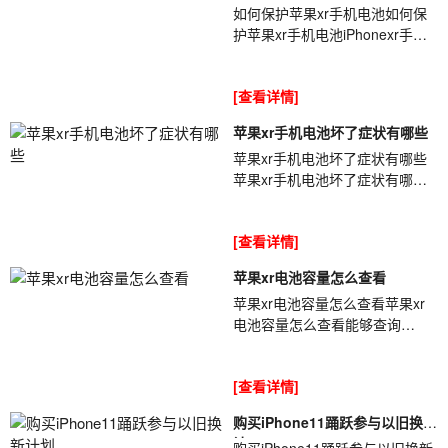
如何保护苹果xr手机电池如何保
护苹果xr手机电池iPhonexr手机
以及同类设备的电[ybt001]池基本
上都使用的锂电池,我们平时过度
[查看详情]
使用...
苹果xr手机电池坏了症状有哪些
苹果xr手机电池坏了症状有哪些
苹果xr手机电池坏了症状有哪些
iPhone手机电池使用久后都会出
现一些问题[ybt001],尤其是使用
[查看详情]
一年半...
苹果xr电池容量怎么查看
苹果xr电池容量怎么查看苹果xr
电池容量怎么查看能够查询
iPhone电池容量的方法有很多
[ybt001],单单是查询软件就有很
[查看详情]
多种,那么你知...
购买iPhone11踊跃参与以旧换新
计
购买iPhone11踊跃参与以旧换新