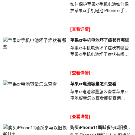
如何保护苹果xr手机电池如何保
护苹果xr手机电池iPhonexr手机
以及同类设备的电[ybt001]池基本
上都使用的锂电池,我们平时过度
[查看详情]
使用...
苹果xr手机电池坏了症状有哪些
苹果xr手机电池坏了症状有哪些
苹果xr手机电池坏了症状有哪些
iPhone手机电池使用久后都会出
现一些问题[ybt001],尤其是使用
[查看详情]
一年半...
苹果xr电池容量怎么查看
苹果xr电池容量怎么查看苹果xr
电池容量怎么查看能够查询
iPhone电池容量的方法有很多
[ybt001],单单是查询软件就有很
[查看详情]
多种,那么你知...
购买iPhone11踊跃参与以旧换新
计
购买iPhone11踊跃参与以旧换新