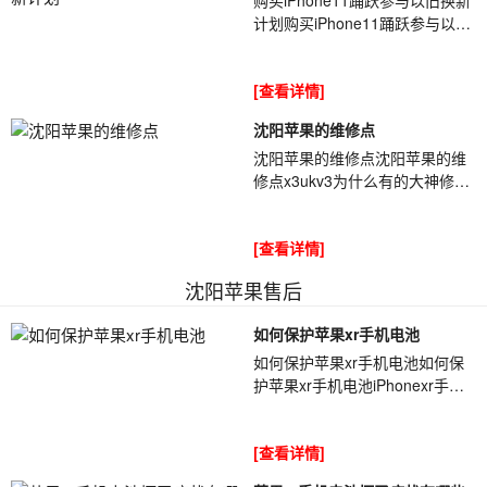
计划购买iPhone11踊跃参与以旧
换新计划据外媒最新报道称,苹果
CEO库克[ybt001]在采访时讲到,
[查看详情]
目前有...
沈阳苹果的维修点
沈阳苹果的维修点沈阳苹果的维
修点x3ukv3为什么有的大神修机
没有电路图一样能修，有的师傅
仅凭元器件颜色来判断，把电阻
[查看详情]
认成了电容，所...
沈阳苹果售后
如何保护苹果xr手机电池
如何保护苹果xr手机电池如何保
护苹果xr手机电池iPhonexr手机
以及同类设备的电[ybt001]池基本
上都使用的锂电池,我们平时过度
[查看详情]
使用...