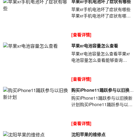
苹果xr手机电池坏了症状有哪些
苹果xr手机电池坏了症状有哪些
苹果xr手机电池坏了症状有哪些
iPhone手机电池使用久后都会出
现一些问题[ybt001],尤其是使用
[查看详情]
一年半...
苹果xr电池容量怎么查看
苹果xr电池容量怎么查看苹果xr
电池容量怎么查看能够查询
iPhone电池容量的方法有很多
[ybt001],单单是查询软件就有很
[查看详情]
多种,那么你知...
购买iPhone11踊跃参与以旧换新
计
购买iPhone11踊跃参与以旧换新
计划购买iPhone11踊跃参与以旧
换新计划据外媒最新报道称,苹果
CEO库克[ybt001]在采访时讲到,
[查看详情]
目前有...
沈阳苹果的维修点