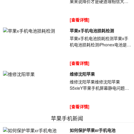
果来说降价才是硬道理相信大家
都知道了,[ybt01]今年iphone11的
销量持续增加,是苹果的一个突破.
[查看详情]
其实...
苹果x手机电池损耗检测
苹果x手机电池损耗检测苹果x手
机电池损耗检测iPhonex电池是消
耗品[ybt001],它的容量会随着使
用时间的增加而累计,同时加上用
[查看详情]
户不...
维修沈阳苹果
维修沈阳苹果维修沈阳苹果
S5xieY苹果手机屏幕静电问题导
致出现失灵情况，在干燥天气时
更加严重——天气干燥时，手机
[查看详情]
从裤兜里拿出来屏...
苹果手机新闻
如何保护苹果xr手机电池