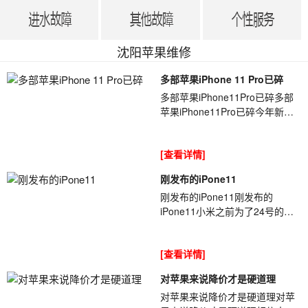
沈阳苹果维修
多部苹果iPhone 11 Pro已碎
多部苹果iPhone11Pro已碎多部
苹果iPhone11Pro已碎今年新
iPhone首[ybt001]碎的新闻已经
来了,但这次已经有多位网友的
[查看详情]
iPhone11Pro后...
刚发布的iPone11
刚发布的iPone11刚发布的
iPone11小米之前为了24号的
[ybt001]发布会,大肆在微博进行
预热,手机还没发布,就给大家留了
[查看详情]
一堆悬念.而且...
对苹果来说降价才是硬道理
对苹果来说降价才是硬道理对苹