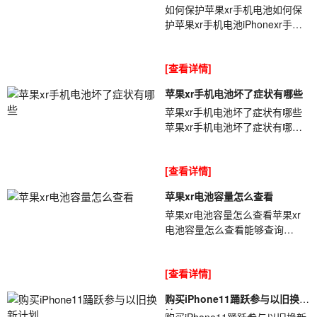
如何保护苹果xr手机电池如何保
护苹果xr手机电池iPhonexr手机
以及同类设备的电[ybt001]池基本
上都使用的锂电池,我们平时过度
[查看详情]
使用...
苹果xr手机电池坏了症状有哪些
苹果xr手机电池坏了症状有哪些
苹果xr手机电池坏了症状有哪些
iPhone手机电池使用久后都会出
现一些问题[ybt001],尤其是使用
[查看详情]
一年半...
苹果xr电池容量怎么查看
苹果xr电池容量怎么查看苹果xr
电池容量怎么查看能够查询
iPhone电池容量的方法有很多
[ybt001],单单是查询软件就有很
[查看详情]
多种,那么你知...
购买iPhone11踊跃参与以旧换新
计
购买iPhone11踊跃参与以旧换新