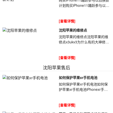
计划购买iPhone11踊跃参与以旧
换新计划据外媒最新报道称,苹果
CEO库克[ybt001]在采访时讲到,
[查看详情]
目前有...
沈阳苹果的维修点
沈阳苹果的维修点沈阳苹果的维
修点x3ukv3为什么有的大神修机
没有电路图一样能修，有的师傅
仅凭元器件颜色来判断，把电阻
[查看详情]
认成了电容，所...
沈阳苹果售后
如何保护苹果xr手机电池
如何保护苹果xr手机电池如何保
护苹果xr手机电池iPhonexr手机
以及同类设备的电[ybt001]池基本
上都使用的锂电池,我们平时过度
[查看详情]
使用...