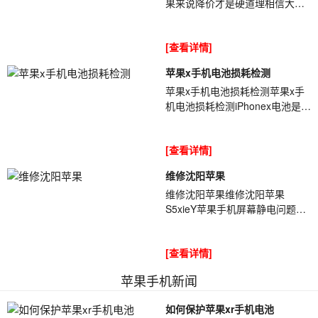
果来说降价才是硬道理相信大家
都知道了,[ybt01]今年iphone11的
销量持续增加,是苹果的一个突破.
[查看详情]
其实...
苹果x手机电池损耗检测
苹果x手机电池损耗检测苹果x手
机电池损耗检测iPhonex电池是消
耗品[ybt001],它的容量会随着使
用时间的增加而累计,同时加上用
[查看详情]
户不...
维修沈阳苹果
维修沈阳苹果维修沈阳苹果
S5xieY苹果手机屏幕静电问题导
致出现失灵情况，在干燥天气时
更加严重——天气干燥时，手机
[查看详情]
从裤兜里拿出来屏...
苹果手机新闻
如何保护苹果xr手机电池