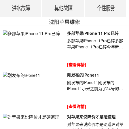
沈阳苹果维修
多部苹果iPhone 11 Pro已碎
多部苹果iPhone11Pro已碎多部
苹果iPhone11Pro已碎今年新
iPhone首[ybt001]碎的新闻已经
来了,但这次已经有多位网友的
[查看详情]
iPhone11Pro后...
刚发布的iPone11
刚发布的iPone11刚发布的
iPone11小米之前为了24号的
[ybt001]发布会,大肆在微博进行
预热,手机还没发布,就给大家留了
[查看详情]
一堆悬念.而且...
对苹果来说降价才是硬道理
对苹果来说降价才是硬道理对苹