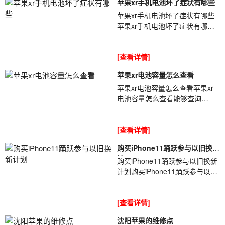
苹果xr手机电池坏了症状有哪些
苹果xr手机电池坏了症状有哪些
苹果xr手机电池坏了症状有哪些
iPhone手机电池使用久后都会出
现一些问题[ybt001],尤其是使用
[查看详情]
一年半...
苹果xr电池容量怎么查看
苹果xr电池容量怎么查看苹果xr
电池容量怎么查看能够查询
iPhone电池容量的方法有很多
[ybt001],单单是查询软件就有很
[查看详情]
多种,那么你知...
购买iPhone11踊跃参与以旧换新
计
购买iPhone11踊跃参与以旧换新
计划购买iPhone11踊跃参与以旧
换新计划据外媒最新报道称,苹果
CEO库克[ybt001]在采访时讲到,
[查看详情]
目前有...
沈阳苹果的维修点