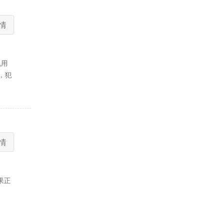
情
机用
，犯
情
果正