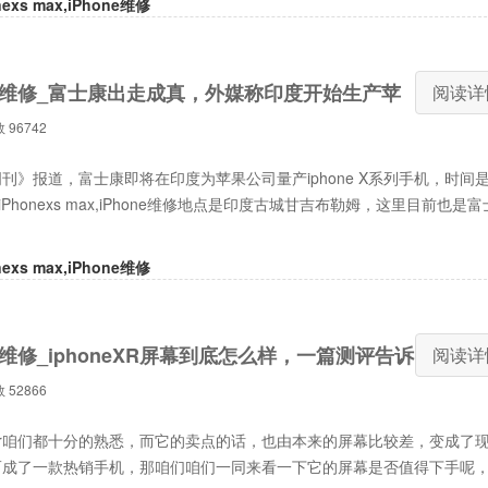
onexs max,iPhone维修
维修_富士康出走成真，外媒称印度开始生产苹
阅读详
数
96742
全部来自广东
报道，富士康即将在印度为苹果公司量产iphone X系列手机，时间是
s ,iPhonexs max,iPhone维修地点是印度古城甘吉布勒姆，这里目前也是富
onexs max,iPhone维修
维修_iphoneXR屏幕到底怎么样，一篇测评告诉
阅读详
数
52866
xr咱们都十分的熟悉，而它的卖点的话，也由本来的屏幕比较差，变成了
而成了一款热销手机，那咱们咱们一同来看一下它的屏幕是否值得下手呢