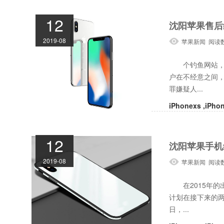
12
沈阳苹果售后
2019-08
苹果新闻 阅读
个钓鱼网站，一
户在不经意之间，i
罪嫌疑人...
iPhonexs ,iPh
12
沈阳苹果手机
2019-08
苹果新闻 阅读
倒有点谱
在2015年的出
计划在接下来的两年里
日，...