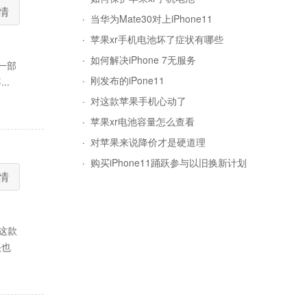
情
·
当华为Mate30对上iPhone11
·
苹果xr手机电池坏了症状有哪些
·
如何解决iPhone 7无服务
一部
·
刚发布的iPone11
..
·
对这款苹果手机心动了
·
苹果xr电池容量怎么查看
·
对苹果来说降价才是硬道理
·
购买iPhone11踊跃参与以旧换新计划
情
，这款
头也