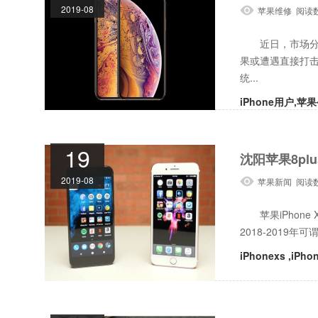
2019-08
苹果维修 阅读
将面临生产危
近日，市场分析机构
果或遭遇直接打击
统...
iPhone用户,苹果
19
沈阳苹果8pl
2019-08
苹果新闻 阅读
告诉我们，苹
苹果iPhone
2018-2019年
iPhonexs ,iPh